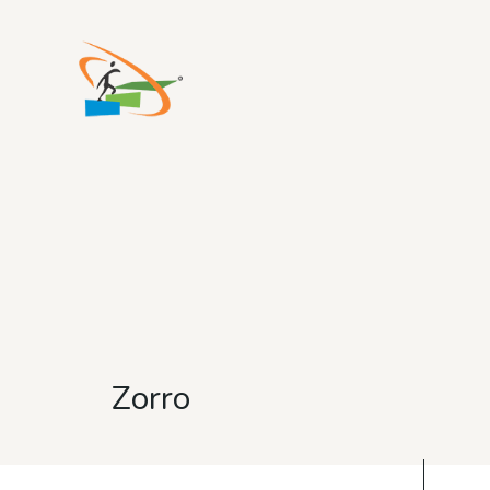
Z
o
r
r
o