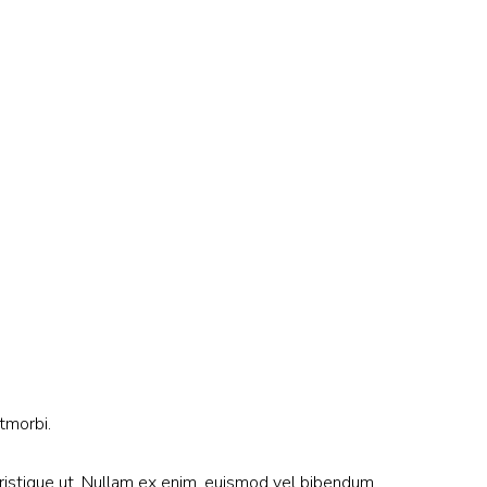
tmorbi.
tristique ut. Nullam ex enim, euismod vel bibendum