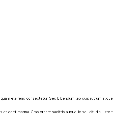
aliquam eleifend consectetur. Sed bibendum leo quis rutrum alique
et eget magna. Cras ornare sagittis augue, id sollicitudin justo 